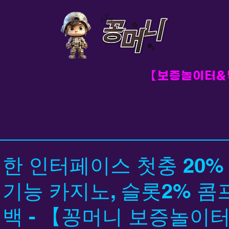
【보증놀이터&
한 인터페이스 첫충 20%
기능 카지노, 슬롯2% 콤프
백 - 【꽁머니 보증놀이