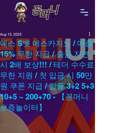
Aug 13, 2025
에스 S벳 에스카지노 / 매충
15% 무한 지급 / 출금 지연
시 2배 보상!!! / 테더 수수료
무한 지원 / 첫 입금 시 50만
원 쿠폰 지급 / 입플 3+2 5+3
10+5 ~ 200+70 - 【꽁머니
보증놀이터】