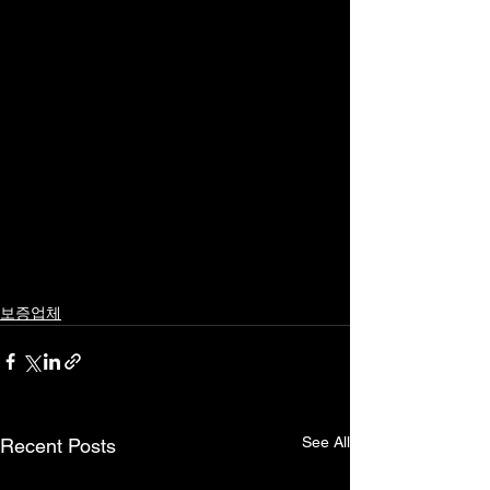
보증업체
See All
Recent Posts