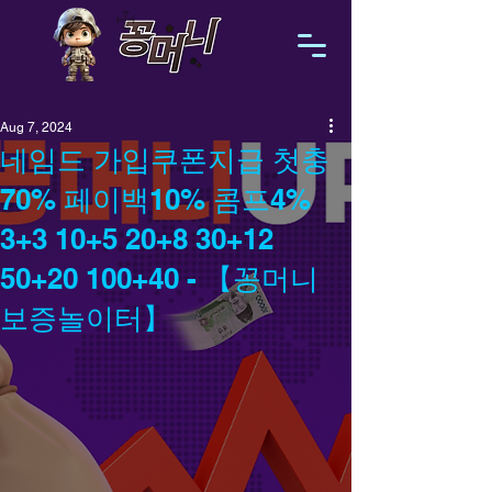
Aug 7, 2024
네임드 가입쿠폰지급 첫충
70% 페이백10% 콤프4%
3+3 10+5 20+8 30+12
50+20 100+40 - 【꽁머니
보증놀이터】