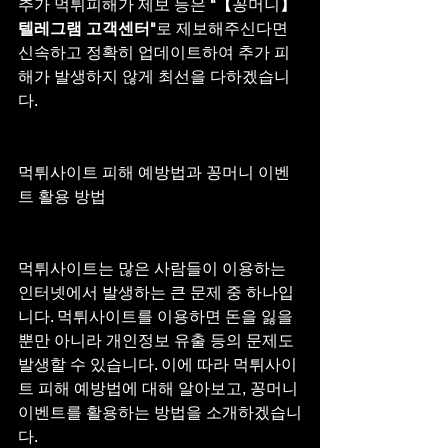
추가 먹튀피해가 제보 등은 
"【
꽁머니
】 
텔레그램 고객센터"
로 제보해주신다면 
신속하고 정확히 업데이트하여 추가 피
해가 발생하지 않게 최선을 다하겠습니
다.
먹튀사이트 피해 예방법과 꽁머니 이벤
트 활용 방법
먹튀사이트는 많은 사람들이 이용하는 
인터넷에서 발생하는 큰 문제 중 하나입
니다. 먹튀사이트를 이용하면 돈을 잃을 
뿐만 아니라 개인정보 유출 등의 문제도 
발생할 수 있습니다. 이에 따라 먹튀사이
트 피해 예방법에 대해 알아보고, 꽁머니 
이벤트를 활용하는 방법을 소개하겠습니
다.