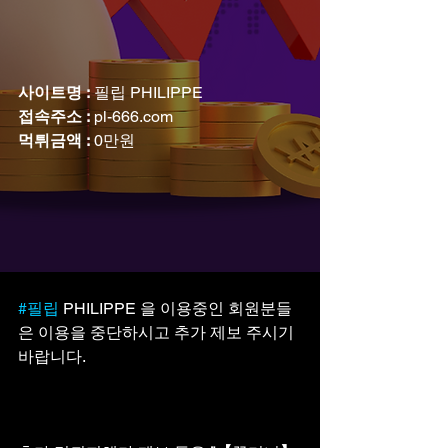
사이트명 :
 필립 PHILIPPE
접속주소 :
 pl-666.com
먹튀금액 :
 0만원
#필립
 PHILIPPE 을 이용중인 회원분들
은 이용을 중단하시고 추가 제보 주시기 
바랍니다.