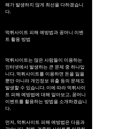
해가 발생하지 않게 최선을 다하겠습니
다.
먹튀사이트 피해 예방법과 꽁머니 이벤
트 활용 방법
먹튀사이트는 많은 사람들이 이용하는 
인터넷에서 발생하는 큰 문제 중 하나입
니다. 먹튀사이트를 이용하면 돈을 잃을 
뿐만 아니라 개인정보 유출 등의 문제도 
발생할 수 있습니다. 이에 따라 먹튀사이
트 피해 예방법에 대해 알아보고, 꽁머니 
이벤트를 활용하는 방법을 소개하겠습니
다.
먼저, 먹튀사이트 피해 예방법은 다음과 