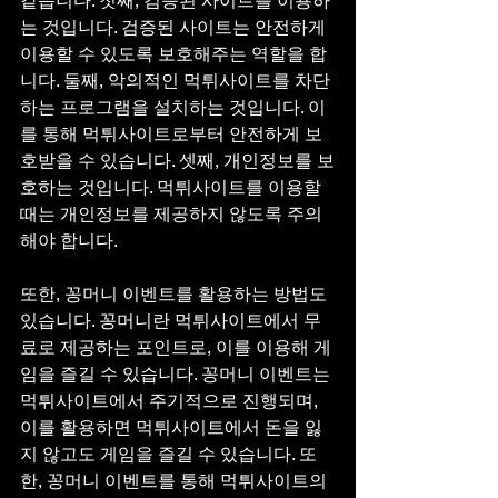
같습니다. 첫째, 검증된 사이트를 이용하
는 것입니다. 검증된 사이트는 안전하게 
이용할 수 있도록 보호해주는 역할을 합
니다. 둘째, 악의적인 먹튀사이트를 차단
하는 프로그램을 설치하는 것입니다. 이
를 통해 먹튀사이트로부터 안전하게 보
호받을 수 있습니다. 셋째, 개인정보를 보
호하는 것입니다. 먹튀사이트를 이용할 
때는 개인정보를 제공하지 않도록 주의
해야 합니다.
또한, 꽁머니 이벤트를 활용하는 방법도 
있습니다. 꽁머니란 먹튀사이트에서 무
료로 제공하는 포인트로, 이를 이용해 게
임을 즐길 수 있습니다. 꽁머니 이벤트는 
먹튀사이트에서 주기적으로 진행되며, 
이를 활용하면 먹튀사이트에서 돈을 잃
지 않고도 게임을 즐길 수 있습니다. 또
한, 꽁머니 이벤트를 통해 먹튀사이트의 