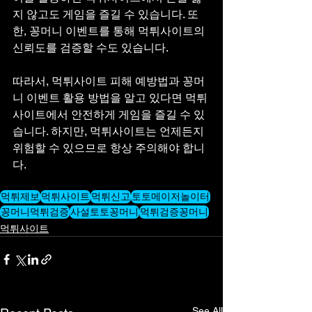
지 않고도 게임을 즐길 수 있습니다. 또
한, 꽁머니 이벤트를 통해 먹튀사이트의 
신뢰도를 검증할 수도 있습니다.
따라서, 먹튀사이트 피해 예방법과 꽁머
니 이벤트 활용 방법을 알고 있다면 먹튀
사이트에서 안전하게 게임을 즐길 수 있
습니다. 하지만, 먹튀사이트는 언제든지 
위험할 수 있으므로 항상 주의해야 합니
다.
먹튀제보
먹튀사이트
먹튀신고
토토메이저놀이터
꽁머니먹튀검증
사설토토꽁머니
먹튀검증꽁머니
먹튀사이트
See All