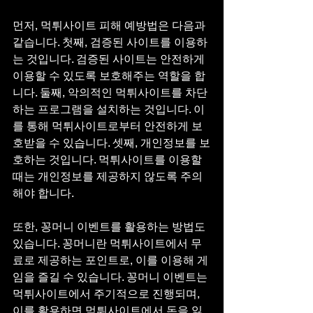
먼저, 먹튀사이트 피해 예방법은 다음과 
같습니다. 첫째, 검증된 사이트를 이용하
는 것입니다. 검증된 사이트는 안전하게 
이용할 수 있도록 보호해주는 역할을 합
니다. 둘째, 악의적인 먹튀사이트를 차단
하는 프로그램을 설치하는 것입니다. 이
를 통해 먹튀사이트로부터 안전하게 보
호받을 수 있습니다. 셋째, 개인정보를 보
호하는 것입니다. 먹튀사이트를 이용할 
때는 개인정보를 제공하지 않도록 주의
해야 합니다.
또한, 꽁머니 이벤트를 활용하는 방법도 
있습니다. 꽁머니란 먹튀사이트에서 무
료로 제공하는 포인트로, 이를 이용해 게
임을 즐길 수 있습니다. 꽁머니 이벤트는 
먹튀사이트에서 주기적으로 진행되며, 
이를 활용하면 먹튀사이트에서 돈을 잃