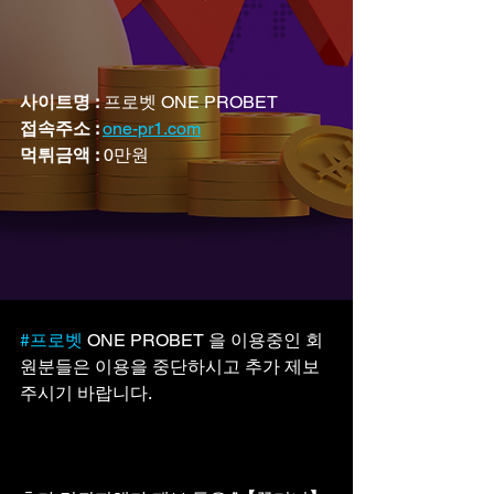
사이트명 :
 프로벳 ONE PROBET
접속주소 : 
one-pr1.com
먹튀금액 :
 0만원
#프로벳
 ONE PROBET 을 이용중인 회
원분들은 이용을 중단하시고 추가 제보 
주시기 바랍니다.