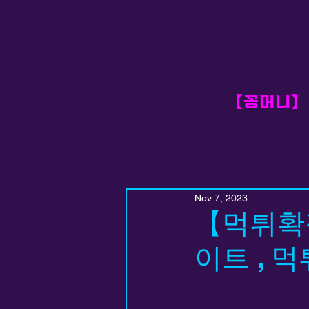
【꽁머니】
Nov 7, 2023
【먹튀확정
이트 , 