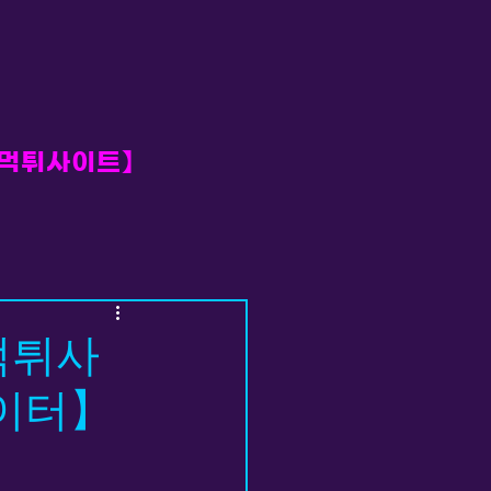
먹튀사이트】
먹튀사
놀이터】