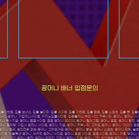
꽁머니 배너 입점문의
입플이벤트,
입플 보너스, 입플 놀이터, 입플 사이트, 입플 이벤트,
입플 토토, 입플 스포츠, 입플 뜻, 입플토
입플 30+10, 꽁머니, 가입머니사이트, 카지노입플사이트,
입금플러스 추천 NO.1 커뮤니티. 꽁머니, 꽁머니 사이
【먹튀확정】 멀티플레이
【먹
머니 즉시지급, 꽁머니 토토사이트, 토토 꽁머니 30000, 꽁머니 텔레그램, 꽁머니 토토, 꽁머니 환전
MULTIPLAY 먹튀사이트 , 먹
이트
머니 텔레방, 가입시 꽁머니 사이트, 꽁머니 지급, 꽁머니 커뮤니티, 그래프 꽁머니, 꽁머니 10000, 토토
꽁머니 텔레, 승인전화 없는 꽁머니, 그래프게임 꽁머니, 꽁머니 홍보, 꽁머니 스포츠, 꽁머니 만원, 슬롯
튀신고 - 【꽁머니놀이터 보증
증놀
사이트, 에볼루션 꽁머니, 바카라 꽁머니 사이트, 꽁머니 토토 사이트, 토토사이트 꽁머니, 카림 꽁머니, 
 바다이야기 꽁머니 환전, 꽁머니 도메인, 가입시 꽁머니 지급, 꽁머니 2만, 하이로우 꽁머니, 꽁머니 5