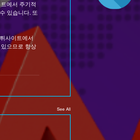
이트에서 주기적
수 있습니다. 또
먹튀사이트에서 
 있으므로 항상 
See All