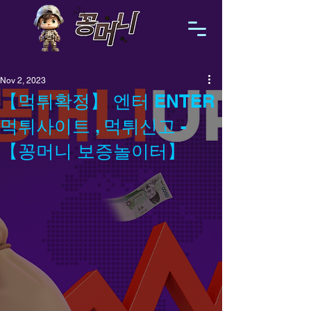
Nov 2, 2023
【먹튀확정】 엔터 ENTER
먹튀사이트 , 먹튀신고 -
【꽁머니 보증놀이터】