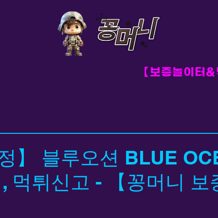
【보증놀이터&
】 블루오션 BLUE OC
, 먹튀신고 - 【꽁머니 