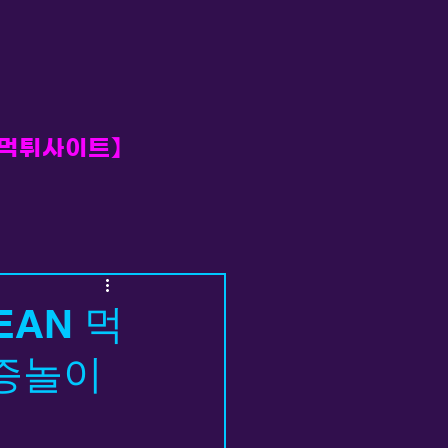
먹튀사이트】
EAN 먹
보증놀이