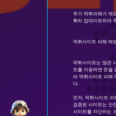
추가 먹튀피해가 제보
확히 업데이트하여 
먹튀사이트 피해 예
먹튀사이트는 많은 사
트를 이용하면 돈을 
라 먹튀사이트 피해 
다.
먼저, 먹튀사이트 피
검증된 사이트는 안전
사이트를 차단하는 