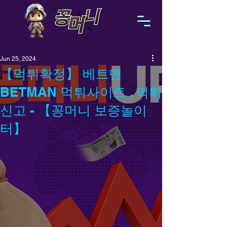
Jun 25, 2024
【먹튀확정】 베트맨
BETMAN 먹튀사이트 , 먹튀
신고 - 【꽁머니 보증놀이
터】