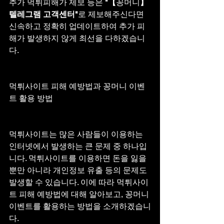
추가 먹튀피해가 제보 등은 
"【
꽁머니
】 
텔레그램 고객센터"
로 제보해주신다면 
신속하고 정확히 업데이트하여 추가 피
해가 발생하지 않게 최선을 다하겠습니
다.
먹튀사이트 피해 예방법과 꽁머니 이벤
트 활용 방법
먹튀사이트는 많은 사람들이 이용하는 
인터넷에서 발생하는 큰 문제 중 하나입
니다. 먹튀사이트를 이용하면 돈을 잃을 
뿐만 아니라 개인정보 유출 등의 문제도 
발생할 수 있습니다. 이에 따라 먹튀사이
트 피해 예방법에 대해 알아보고, 꽁머니 
이벤트를 활용하는 방법을 소개하겠습니
다.