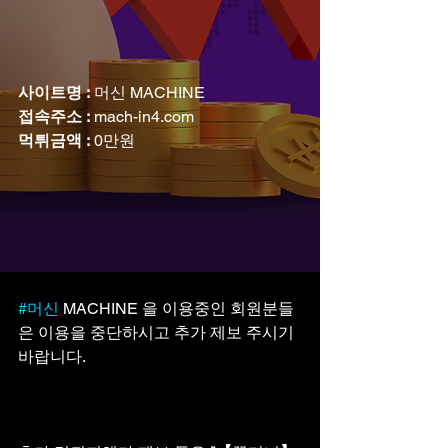
사이트명 :
 머신 MACHINE
접속주소 :
 mach-in4.com
먹튀금액 :
 0만원
#머신
 MACHINE 을 이용중인 회원분들
은 이용을 중단하시고 추가 제보 주시기 
바랍니다.