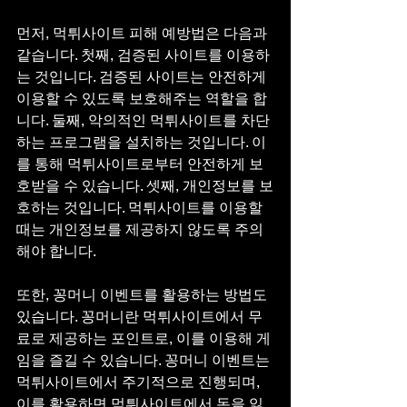
먼저, 먹튀사이트 피해 예방법은 다음과 
같습니다. 첫째, 검증된 사이트를 이용하
는 것입니다. 검증된 사이트는 안전하게 
이용할 수 있도록 보호해주는 역할을 합
니다. 둘째, 악의적인 먹튀사이트를 차단
하는 프로그램을 설치하는 것입니다. 이
를 통해 먹튀사이트로부터 안전하게 보
호받을 수 있습니다. 셋째, 개인정보를 보
호하는 것입니다. 먹튀사이트를 이용할 
때는 개인정보를 제공하지 않도록 주의
해야 합니다.
또한, 꽁머니 이벤트를 활용하는 방법도 
있습니다. 꽁머니란 먹튀사이트에서 무
료로 제공하는 포인트로, 이를 이용해 게
임을 즐길 수 있습니다. 꽁머니 이벤트는 
먹튀사이트에서 주기적으로 진행되며, 
이를 활용하면 먹튀사이트에서 돈을 잃