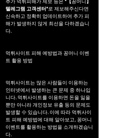
추가 먹튀피해가 제보 등은 
"【
꽁머니
】 
텔레그램 고객센터"
로 제보해주신다면 
신속하고 정확히 업데이트하여 추가 피
해가 발생하지 않게 최선을 다하겠습니
다.
먹튀사이트 피해 예방법과 꽁머니 이벤
트 활용 방법
먹튀사이트는 많은 사람들이 이용하는 
인터넷에서 발생하는 큰 문제 중 하나입
니다. 먹튀사이트를 이용하면 돈을 잃을 
뿐만 아니라 개인정보 유출 등의 문제도 
발생할 수 있습니다. 이에 따라 먹튀사이
트 피해 예방법에 대해 알아보고, 꽁머니 
이벤트를 활용하는 방법을 소개하겠습니
다.