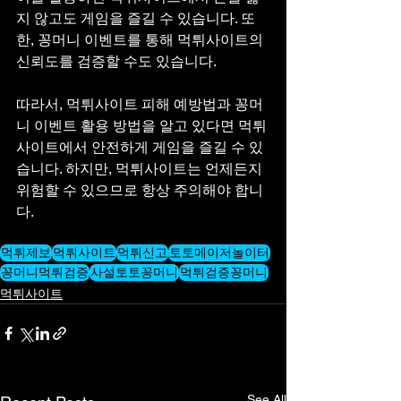
지 않고도 게임을 즐길 수 있습니다. 또
한, 꽁머니 이벤트를 통해 먹튀사이트의 
신뢰도를 검증할 수도 있습니다.
따라서, 먹튀사이트 피해 예방법과 꽁머
니 이벤트 활용 방법을 알고 있다면 먹튀
사이트에서 안전하게 게임을 즐길 수 있
습니다. 하지만, 먹튀사이트는 언제든지 
위험할 수 있으므로 항상 주의해야 합니
다.
먹튀제보
먹튀사이트
먹튀신고
토토메이저놀이터
꽁머니먹튀검증
사설토토꽁머니
먹튀검증꽁머니
먹튀사이트
See All