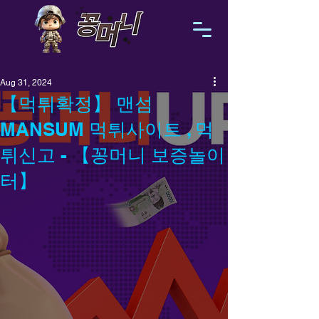
Aug 31, 2024
【먹튀확정】 맨섬
MANSUM 먹튀사이트 , 먹
튀신고 - 【꽁머니 보증놀이
터】