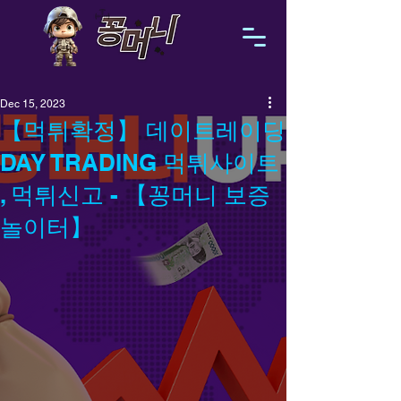
Dec 15, 2023
【먹튀확정】 데이트레이딩
DAY TRADING 먹튀사이트
, 먹튀신고 - 【꽁머니 보증
놀이터】