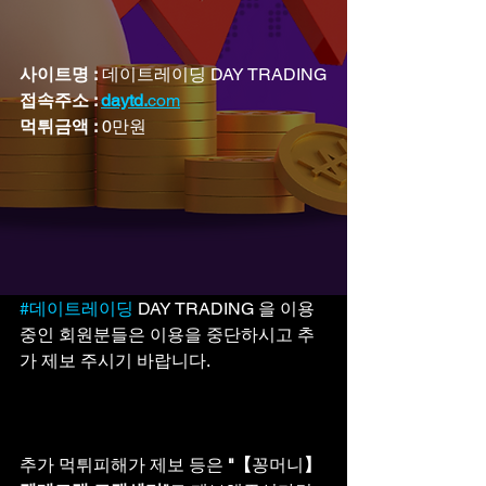
사이트명 :
 데이트레이딩 DAY TRADING
접속주소 : 
daytd.
com
먹튀금액 :
 0만원
#데이트레이딩
 DAY TRADING 을 이용
중인 회원분들은 이용을 중단하시고 추
가 제보 주시기 바랍니다.
추가 먹튀피해가 제보 등은 
"【
꽁머니
】 