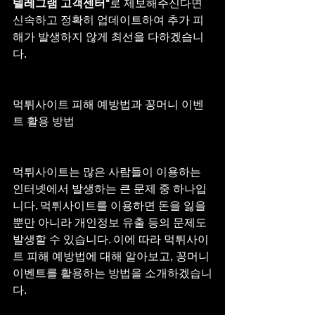
텔레그램 고객센터"
로 제보해주신다면 
신속하고 정확히 업데이트하여 추가 피
해가 발생하지 않게 최선을 다하겠습니
다.
먹튀사이트 피해 예방법과 꽁머니 이벤
트 활용 방법
먹튀사이트는 많은 사람들이 이용하는 
인터넷에서 발생하는 큰 문제 중 하나입
니다. 먹튀사이트를 이용하면 돈을 잃을 
뿐만 아니라 개인정보 유출 등의 문제도 
발생할 수 있습니다. 이에 따라 먹튀사이
트 피해 예방법에 대해 알아보고, 꽁머니 
이벤트를 활용하는 방법을 소개하겠습니
다.