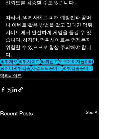
신뢰도를 검증할 수도 있습니다.
따라서, 먹튀사이트 피해 예방법과 꽁머
니 이벤트 활용 방법을 알고 있다면 먹튀
사이트에서 안전하게 게임을 즐길 수 있
습니다. 하지만, 먹튀사이트는 언제든지 
위험할 수 있으므로 항상 주의해야 합니
다.
먹튀제보
먹튀사이트
먹튀신고
토토메이저놀이터
꽁머니먹튀검증
사설토토꽁머니
먹튀검증꽁머니
먹튀사이트
See All
Recent Posts